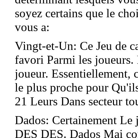
soyez certains que le cho
vous a:
Vingt-et-Un: Ce Jeu de c
favori Parmi les joueurs. 
joueur. Essentiellement, 
le plus proche pour Qu'i
21 Leurs Dans secteur tou
Dados: Certainement Le je
DES DES. Dados Mai comp