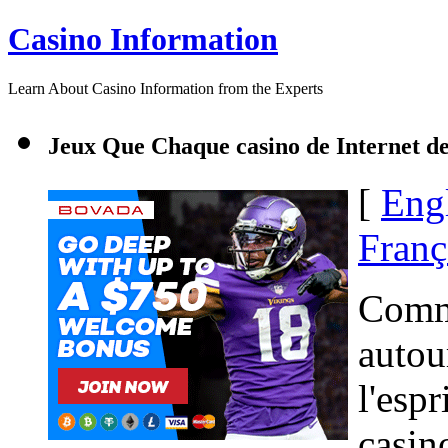
Casino Information
Learn About Casino Information from the Experts
Jeux Que Chaque casino de Internet de
[
Eng
Franç
Comme
autou
l'espr
casin