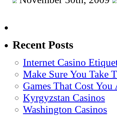
Recent Posts
Internet Casino Etique
Make Sure You Take 
Games That Cost You 
Kyrgyzstan Casinos
Washington Casinos