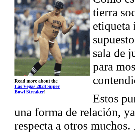
tierra so
etiqueta 
supuesto
sala de 
para mos
contendi
Read more about the
Las Vegas 2024 Super
Bowl Streaker
!
Estos pun
una forma de relación, y
respecta a otros muchos.