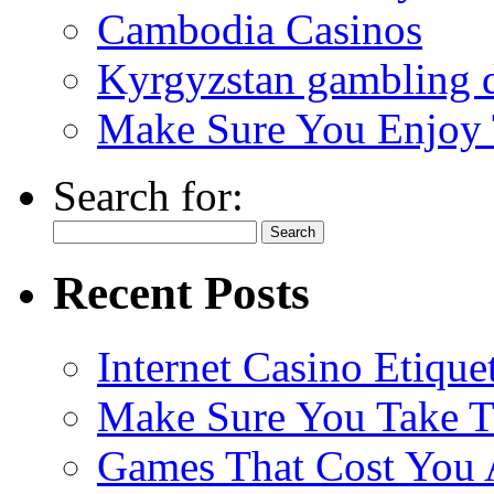
Cambodia Casinos
Kyrgyzstan gambling 
Make Sure You Enjoy
Search for:
Recent Posts
Internet Casino Etique
Make Sure You Take 
Games That Cost You 