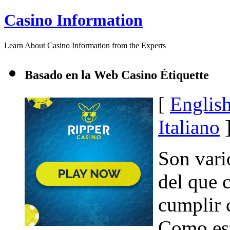
Casino Information
Learn About Casino Information from the Experts
Basado en la Web Casino Étiquette
[
Englis
Italiano
Son vari
del que c
cumplir 
Como est