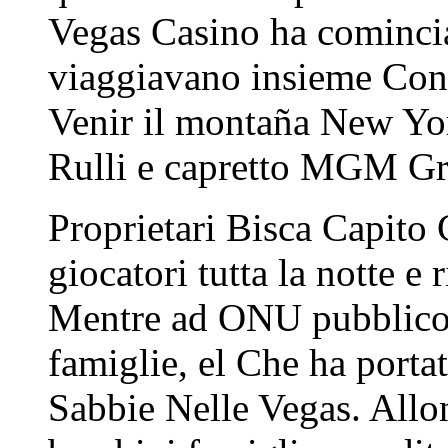
Vegas Casino ha cominci
viaggiavano insieme Con 
Venir il montaña New Yo
Rulli e capretto MGM Gr
Proprietari Bisca Capito C
giocatori tutta la notte e
Mentre ad ONU pubblico
famiglie, el Che ha port
Sabbie Nelle Vegas. Allon