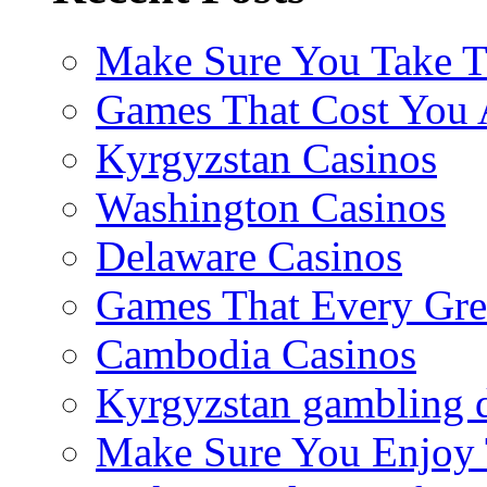
Make Sure You Take 
Games That Cost You 
Kyrgyzstan Casinos
Washington Casinos
Delaware Casinos
Games That Every Gre
Cambodia Casinos
Kyrgyzstan gambling 
Make Sure You Enjoy