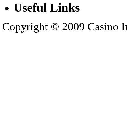
Useful Links
Copyright © 2009 Casino Inf