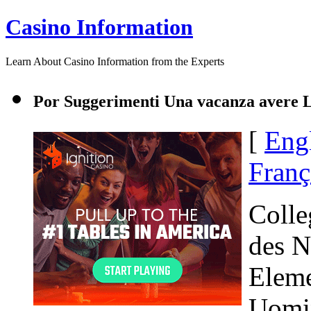
Casino Information
Learn About Casino Information from the Experts
Por Suggerimenti Una vacanza avere 
[
Eng
Franç
Colle
des 
Eleme
Uomin